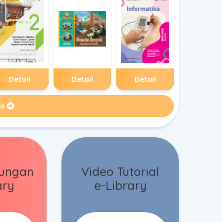
Detail
Detail
Detail
ua
jungan
Video Tutorial
ary
e-Library