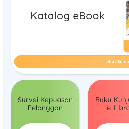
Katalog eBook
Lihat Sem
Survei Kepuasan
Buku Kun
Pelanggan
e-Libr